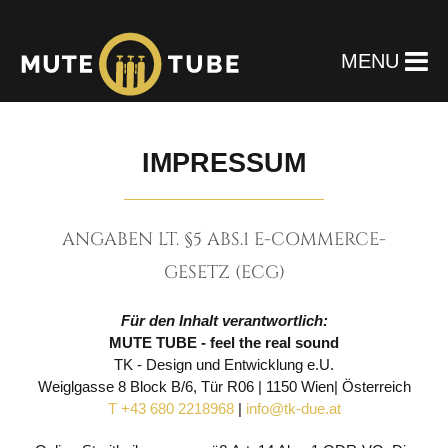
MENU
IMPRESSUM
ANGABEN LT. §5 ABS.1 E-COMMERCE-
GESETZ (ECG)
Für den Inhalt verantwortlich:
MUTE TUBE - feel the real sound
TK - Design und Entwicklung e.U.
Weiglgasse 8 Block B/6, Tür R06 | 1150 Wien| Österreich
T +43 680 2218968
|
info@tk-due.at